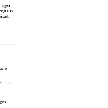
 eigen
engt u in
 manier
ar is
 van een
agen.