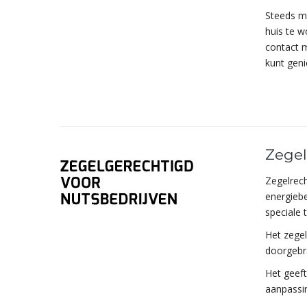
Steeds m
huis te w
contact m
kunt gen
Zegel
Zegelrech
energiebe
speciale
Het zegel
doorgebr
Het geeft
aanpassin