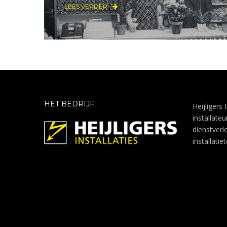
LEES VERDER
HET BEDRIJF
Heijligers 
installate
dienstverl
installatie