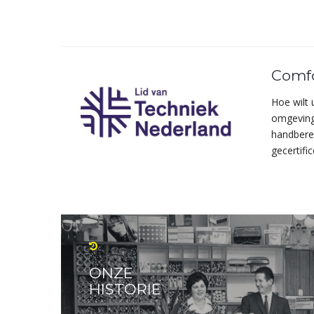
Comfo
Hoe wilt
omgeving?
handberei
gecertifi
ONZE
HISTORIE