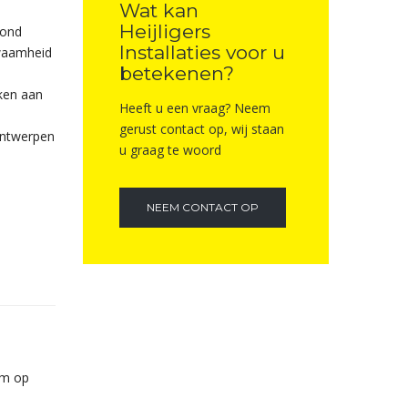
Wat kan
Heijligers
oond
Installaties voor u
waamheid
betekenen?
nken aan
Heeft u een vraag? Neem
gerust contact op, wij staan
ontwerpen
u graag te woord
NEEM CONTACT OP
rm op