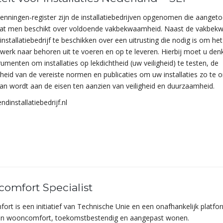
kenningen-register zijn de installatiebedrijven opgenomen die aanget
at men beschikt over voldoende vakbekwaamheid. Naast de vakbek
 installatiebedrijf te beschikken over een uitrusting die nodig is om het
iewerk naar behoren uit te voeren en op te leveren. Hierbij moet u de
umenten om installaties op lekdichtheid (uw veiligheid) te testen, de
eid van de vereiste normen en publicaties om uw installaties zo te 
an wordt aan de eisen ten aanzien van veiligheid en duurzaamheid.
dinstallatiebedrijf.nl
comfort Specialist
ort is een initiatief van Technische Unie en een onafhankelijk platfo
an wooncomfort, toekomstbestendig en aangepast wonen.