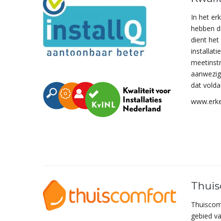
In het er
hebben d
dient het
installat
meetinstr
aanwezigh
dat volda
www.erken
Thuis
Thuiscomf
gebied v