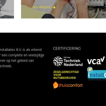
LEES VERDER
CERTIFICERING
Installaties B.V. is als erkend
ur een complete en veelzijdige
ener op het gebied van
techniek.