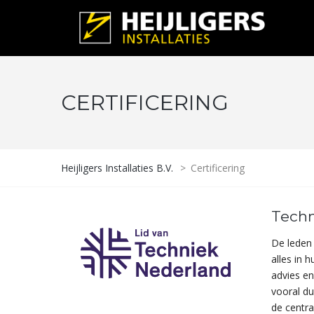
CERTIFICERING
Heijligers Installaties B.V.
>
Certificering
Techn
De leden 
alles in 
advies en
vooral d
de centra