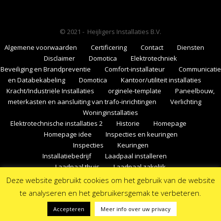
© 2021 - Heijligers Installaties B.V.
Algemene voorwaarden
Certificering
Contact
Diensten
Disclaimer
Domotica
Elektrotechniek
Beveiliging en Brandpreventie
Comfort-installateur
Communicatie
en Databekabeling
Domotica
Kantoor/utiliteit installaties
Kracht/Industriële Installaties
orginele-template
Paneelbouw,
meterkasten en aansluiting van trafo-inrichtingen
Verlichting
Woninginstallaties
Elektrotechnische installaties 2
Historie
Homepage
Homepage idee
Inspecties en keuringen
Inspecties
Keuringen
Installatiebedrijf
Laadpaal installeren
Laadpaal thuis
Laadpaal zakelijk
Nieuws
Nieuws
No Access
Organisatie
Over
Deze website gebruikt cookies om het gebruik van de website
Heijligers
Privacyverklaring
Projecten
test-onderdelen
te analyseren en het gebruikersgemak te verbeteren.
Vacatures
Voorbeeld pagina
Accepteren
Meer info over uw privacy