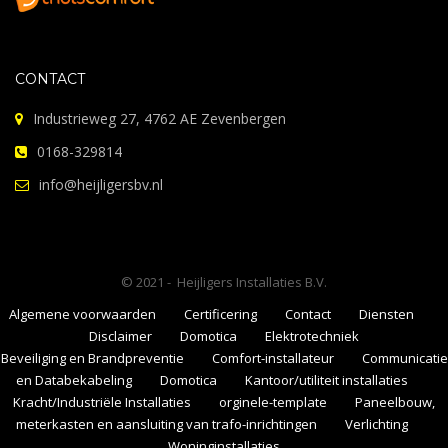
CONTACT
Industrieweg 27, 4762 AE Zevenbergen
0168-329814
info@heijligersbv.nl
© 2021 - Heijligers Installaties B.V.
Algemene voorwaarden
Certificering
Contact
Diensten
Disclaimer
Domotica
Elektrotechniek
Beveiliging en Brandpreventie
Comfort-installateur
Communicatie
en Databekabeling
Domotica
Kantoor/utiliteit installaties
Kracht/Industriële Installaties
orginele-template
Paneelbouw,
meterkasten en aansluiting van trafo-inrichtingen
Verlichting
Woninginstallaties