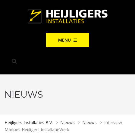
MENU
NIEUWS
Heijligers Installaties B.V.
>
Nieuws
>
Nieuws
>
Interview
Marloes Heijligers InstallatieWerk